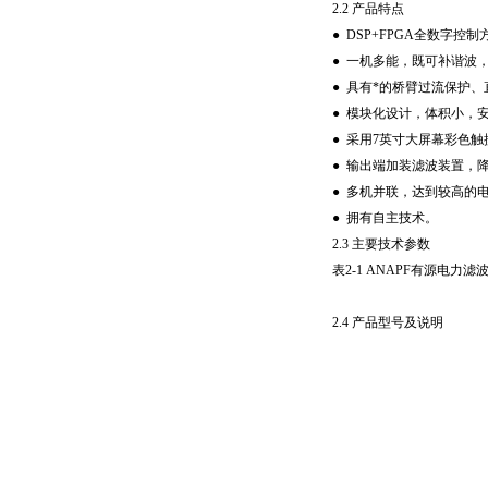
2.2 产品特点
● DSP+FPGA全数
● 一机多能，既可补谐波
● 具有*的桥臂过流保护
● 模块化设计，体积小，
● 采用7英寸大屏幕彩色
● 输出端加装滤波装置，
● 多机并联，达到较高的
● 拥有自主技术。
2.3 主要技术参数
表2-1 ANAPF有源电力
2.4 产品型号及说明