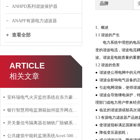
品牌
ANHPD系列谐波保护器
ANAPF有源电力滤波器
1、概述
查看全部
1.1 谐波的产生
电力系统中理想的电压、电
变的谐波电流，谐波电流
波。谐波是电能质量的重
ARTICLE
1.2 谐波的危害
● 谐波使公用电网中的元
相关文章
● 谐波会影响电气设备的
● 引起电网谐振，使得谐
● 谐波会导致继电保护，
安科瑞电气火灾监控系统在东方豪园项目中的应用
理部门或电力用户带来经
银行智慧用电监测箱如何提升网点的用电安全等级？
● 临近的谐波源或较高次
1.3 有源电力滤波器产品效
开关量信号隔离器在钢铁厂除鳞系统的应用 安科瑞 许敏
● 使谐波指标满足国家标
● 降低变压器损耗；
公共建筑中能耗监测系统Acrel-5000的方案介绍