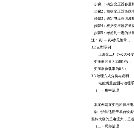
步骤1：确定变压器容量和变
步骤2：根据变压器负载率
步骤3：确定电流总谐波畸
步骤4：根据变压器容量及
步骤5：考虑到一定的裕量
注：表1～表4参见附录1。
3.2 选型示例
上海某工厂办公大楼变压器
变压器容量为250KVA；
变压器负载率为0.8；
3.3 治理方式分类与说明
电能质量监测与治理系统
（一）集中治理
本案例是在变电所低压电
集中治理适用于单台设备谐
整栋大楼的总电流大，总
（二）局部治理