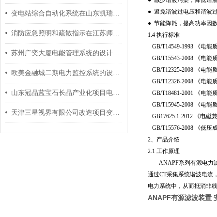
● 减少谐波污染，降低谐
● 避免谐波过电压和谐波
变电站综合自动化系统在山东凯瑞英材料科技有限公司的应用
● 节能降耗，提高功率因
消防应急照明和疏散指示在江苏师范科文学院的应用
1.4 执行标准
GB/T14549-1993 
苏州广奕大厦电能管理系统的设计与应用
GB/T15543-2008 
GB/T12325-2008 
欧美金融城二期电力监控系统的设计与应用
GB/T12326-2008 
山东冠晶蓝宝石长晶产业化项目电力监控系统的设计与应用
GB/T18481-2001 
GB/T15945-2008 
天津三星视界有限公司改造项目变电所运维云平台项目的研究应用
GB17625.1-2012 《
GB/T15576-2008 
2、产品介绍
2.1 工作原理
ANAPF系列有源电力滤
通过CT采集系统谐波电流
电力系统中，从而抵消非
ANAPF有源滤波装置