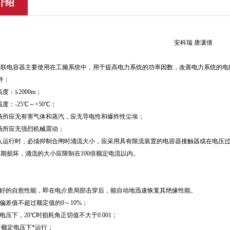
介绍
安科瑞 唐潇倩
并联电容器主要使用在工频系统中，用于提高电力系统的功率因数，改善电力系统的电
件：
度：≦2000m；
度：-25℃～+50℃；
场所应无有害气体和蒸汽，应无导电性和爆炸性尘埃；
场所应无强烈机械震动；
投入运行时，必须抑制合闸时涌流大小，应采用具有限流装置的电容器接触器或在电压
期损坏，涌流的大小应限制在100倍额定电流以内。
良好的自愈性能，即在电介质局部击穿后，能自动地迅速恢复其绝缘性能。
容偏差值不超过额定值的0～10%；
电压下，20℃时损耗角正切值不大于0.001；
1倍额定电压下*运行；