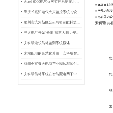
Acrel-6000电气火灾监控系统在北京平谷区济望幼儿园中的应用
● 允许在1.
● 产品内部
重庆长嘉汇电气火灾监控系统的设计及应用
● 电容器内
银川市滨河新区公an局项目能耗监测系统的应用
安科瑞 共
当火电厂开始‘长出’智慧大脑，安科瑞究竟拿出了怎样的硬核科技答卷？
安科瑞建筑能耗监测系统概述
末端配电的智慧化升级：安科瑞智慧用电解决方案解析
您
杭州创富春天电商产业园远程预付费电能管理系统的设计与应用
安科瑞能耗系统在智能配电网下中小型企业的设计和应用
您
联
常