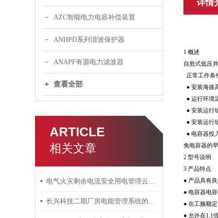
详情
AZC智能电力电容补偿装置
ANHPD系列谐波保护器
1 概述
ANAPF有源电力滤波器
自愈式低压
正常工作条
查看全部
● 安装海拔高
● 运行环境温
● 安装运行
● 安装运行
ARTICLE
● 电容器
相关文章
免电容器的早
2 型号说明
3 产品特点
● 产品具有
电气火灾剩余电流安全用电管理云平台
● 电容器电
长兴科技二期厂房电能管理系统的设计与应用
● 在工频额定
● 允许在1.