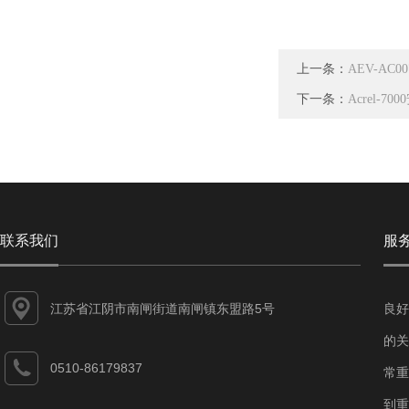
上一条：
AEV-A
下一条：
Acrel-
联系我们
服
江苏省江阴市南闸街道南闸镇东盟路5号
良好
的关
0510-86179837
常重
到重