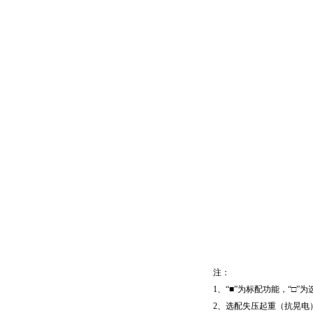
注：
1、“■”为标配功能，“□”
2、选配失压起重（抗晃电