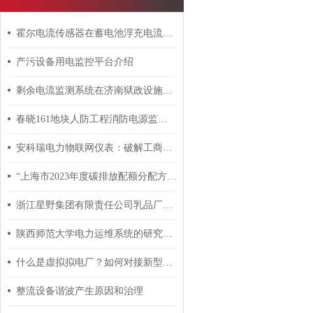
霍尔电流传感器在蓄电池浮充电流远程监测方案中的应用
产污设备用电监控平台介绍
剩余电流监测系统在济南狱政设施改造二期工程中的应用
春晓161地块人防工程消防电源监控系统的设计与应用
安科瑞电力物联网仪表：破解工商业用电“智”理难题
“上海市2023年度碳排放配额分配方案”实践 安科瑞 许敏
浙江星野集团有限责任公司乳品厂电力监控系统的设计与应用
陕西师范大学电力运维系统的研究与应用
什么是虚拟拟电厂？如何对接新型电力微电网管理系统？安科瑞 许敏
整流设备谐波产生原因和治理