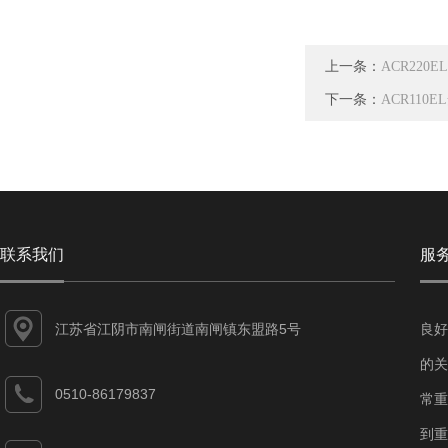
上一条：
ACR220
下一条：
ACR110
联系我们
服
江苏省江阴市南闸街道南闸镇东盟路5号
良好
的关
0510-86179837
常重
到重