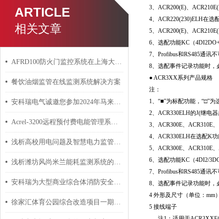
3、ACR200(E)、ACR2
ARTICLE
4、ACR220(230)EL
相关文章
5、ACR200(E)、ACR21
6、选配功能KC（4DI2D
7、Profibus和RS485
AFRD100防火门监控系统在上海大学宝山校区扩建三期项目上的应用
8、选配事件记录功能时，
● ACR3XX系列产品规格
餐饮油烟监管在线监测系统解决方案
注：
1、“■”为标配功能，“□”
安科瑞电气诚邀您参加2024年马来西亚吉隆坡电力能源展览会 安科瑞 许敏
2、ACR330ELH的J
Acrel-3200远程预付费电能管理系统在四海明软件信息园的应用
3、ACR300E、ACR31
4、ACR330ELH在选
浅析高校用电问题及智慧电力监管平台的构建 安科瑞 许敏
5、ACR300E、ACR310
6、选配功能KC（4DI2/
浅析潍坊风尚米兰能耗监测系统的应用 安科瑞 许敏
7、Profibus和RS485
安科瑞为大型商业综合体消防安全专项整治工作方案提供专业解决方案
8、选配事件记录功能时，
4 外形及尺寸（单位：mm
徐家汇体育公园综合改造项目一期工程消防设备电源监控系统的设计与应用
5 接线端子
注1：适用于ACR3XXE(L)