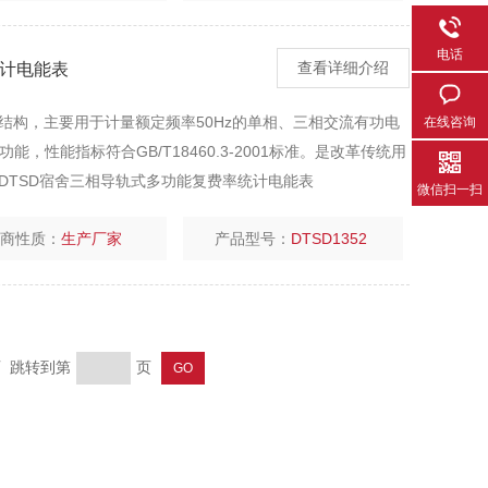
电话
统计电能表
查看详细介绍
结构，主要用于计量额定频率50Hz的单相、三相交流有功电
在线咨询
，性能指标符合GB/T18460.3-2001标准。是改革传统用
DTSD宿舍三相导轨式多功能复费率统计电能表
微信扫一扫
厂商性质：
生产厂家
产品型号：
DTSD1352
页 跳转到第
页