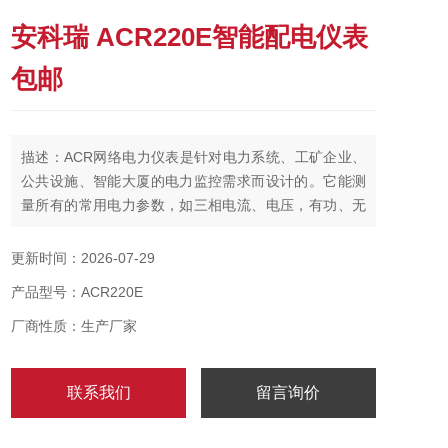
安科瑞 ACR220E智能配电仪表
包邮
描述：ACR网络电力仪表是针对电力系统、工矿企业、
公共设施、智能大厦的电力监控需求而设计的。它能测
量所有的常用电力参数，如三相电流、电压，有功、无
功功率，电度、谐波等。由于该电力仪表还具备*的通信
联网功能，所以我们称之为网络电力仪表。它非常适合
更新时间：2026-07-29
于实时电力监控系统。 安科瑞 ACR220E智能配电仪表
产品型号：ACR220E
包邮
厂商性质：生产厂家
联系我们
留言询价