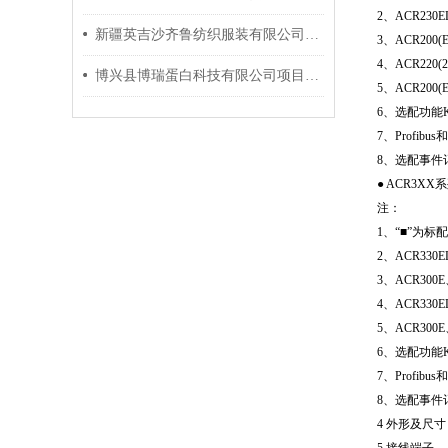
2、ACR2
新疆英吉沙齐鲁纺织服装有限公司电力监控系统的设计与应用
3、ACR200
4、ACR22
博兴县博瑞蛋白科技有限公司项目电力监控系统研究与应用
5、ACR200
6、选配功能K
7、Profib
8、选配事件
● ACR3X
注：
1、“■”为标
2、ACR3
3、ACR30
4、ACR3
5、ACR300
6、选配功能K
7、Profib
8、选配事件
4 外形及尺