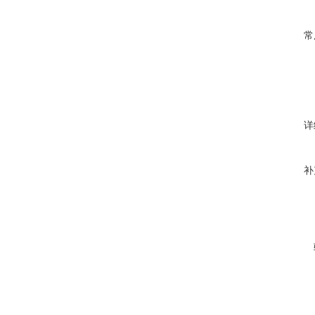
常
详
补