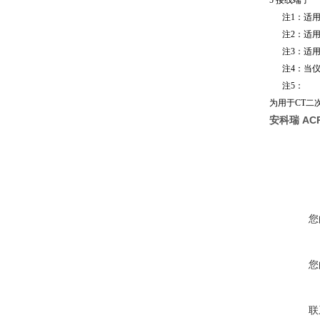
5 接线端子
注1：适用于AC
注2：适用于单
注3：适用于A
注4：当仪表
注5：
为用于CT二
安科瑞 AC
您
您
联