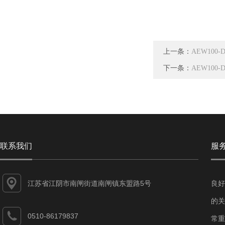
上一条：
AEW100
下一条：
AEW100
联系我们
服
江苏省江阴市南闸街道南闸镇东盟路5号
良好
的关
0510-86179837
常重