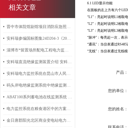
6.1 LED显示功能
相关文章
在面板的左上方有六个LED指示
“L1”：亮起时说明L1相取
“L2”：亮起时说明L2相取
晋中市体院馆副馆项目消防应急照明和疏散指示系统的研究与应用
“L3”：亮起时说明L3相取
“脉冲”：每亮起一次，表
安科瑞参编国标图集24D204-3《20kV及以下变电所设计与安装》 安科瑞 许敏
“通讯”：当仪表通过RS4
淄博市*留置场所配电工程电力监控系统的设计与应用
“无线”：当仪表通过无线
安科瑞直流绝缘监测装置介绍 安科瑞 许敏
产品
安科瑞电力监控系统在昆山市人民南路交通枢纽城市综合体商业中心地块的应用
码头岸电绝缘监测系统中绝缘监测与故障定位的应用介绍
您的单位
ABAT100系列蓄电池在线监测系统 安科瑞 许敏
电力监控系统在粮食港区中的方案设计与应用
您的姓名
金日唐郡阳光北区商业变电站电力监控系的设计与应用
联系电话