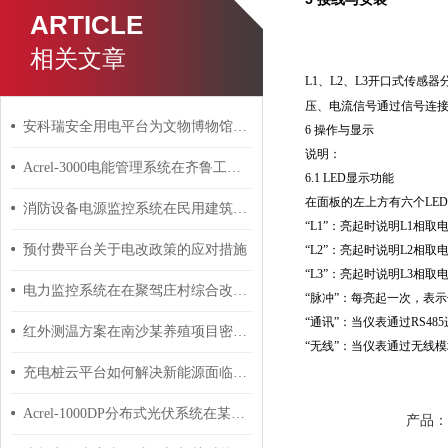
ARTICLE
相关文章
L1、L2、L3开口式传
压、电流信号通过信号连接
安科瑞安全用电平台为文物博物馆用电保驾护航
6 操作与显示
说明：
Acrel-3000电能管理系统在齐鲁工业大学的应用
6.1 LED显示功能
在面板的左上方有六个LED指示
消防设备电源监控系统在民用建筑中的设计和应用
“L1”：亮起时说明L1相取
预付费平台关于电改政策的应对措施
“L2”：亮起时说明L2相取
“L3”：亮起时说明L3相取
电力监控系统在在聚驾庄村综合改造及安置小区工程家园项目的应用
“脉冲”：每亮起一次，表
“通讯”：当仪表通过RS4
红外测温方案在南沙某养殖项目密集母线槽上的应用
“无线”：当仪表通过无线
充电桩云平台如何解决新能源面临的问题？安科瑞 许敏
Acrel-1000DP分布式光伏系统在某重工企业18MW分布式光伏中应用
产品