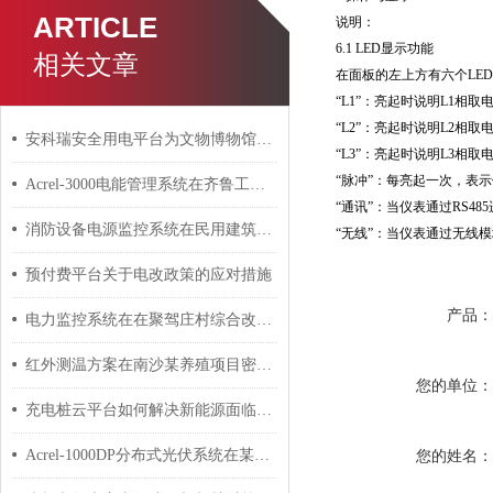
ARTICLE
说明：
6.1 LED显示功能
相关文章
在面板的左上方有六个LED指示
“L1”：亮起时说明L1相取
“L2”：亮起时说明L2相取
安科瑞安全用电平台为文物博物馆用电保驾护航
“L3”：亮起时说明L3相取
“脉冲”：每亮起一次，表
Acrel-3000电能管理系统在齐鲁工业大学的应用
“通讯”：当仪表通过RS4
消防设备电源监控系统在民用建筑中的设计和应用
“无线”：当仪表通过无线
预付费平台关于电改政策的应对措施
产品
电力监控系统在在聚驾庄村综合改造及安置小区工程家园项目的应用
红外测温方案在南沙某养殖项目密集母线槽上的应用
您的单位
充电桩云平台如何解决新能源面临的问题？安科瑞 许敏
Acrel-1000DP分布式光伏系统在某重工企业18MW分布式光伏中应用
您的姓名