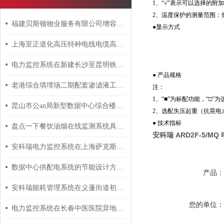
1、“√”表示可以选择的附
2、温度保护的测量范围：热电
福建贝斯顿物业服务有限公司增容供配电工程电力监控系统项目的设计与应用
●显示方式
上海至正道化高压特种电线电缆高分子材料产业化能耗监测系统的设计与应用
电力监控系统在新建长沙至昆明铁路客运专线贵州段项目的应用总结
● 产品规格
老港综合填埋场二期配套渗滤液工程电能管理系统的设计和应用
注：
1、“■”为标配功能，“□”
昆山市公an局新型数据中心综合楼电能管理系统
2、选配失压起重（抗晃电
● 技术指标
盘点一下餐饮油烟在线监测系统具有哪些优点
安科瑞 ARD2F-5/
安科瑞电力监控系统在上海萨克斯动力总成部件系统有限公司的应用
数据中心供配电系统的节能设计方案 安科瑞 许敏
产品
安科瑞能耗管理系统在义蓬街道初级中学扩建项目的应用
您的单位
电力监控系统在长春中医医院异地建设项目中的应用