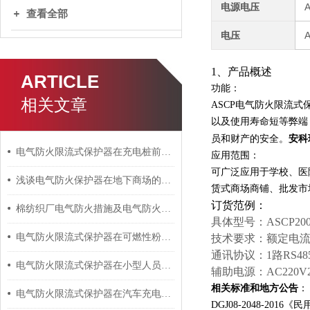
电源电压
查看全部
电压
1、产品概述
ARTICLE
功能：
相关文章
ASCP电气防火限流
以及使用寿命短等弊端
安科
员和财产的安全。
电气防火限流式保护器在充电桩前端的应用 安科瑞 许敏
应用范围：
可广泛应用于学校、医
浅谈电气防火保护器在地下商场的应用
赁式商场商铺、批发市
订货范例：
棉纺织厂电气防火措施及电气防火限流式保护器的应用
具体型号：ASCP200
电气防火限流式保护器在可燃性粉尘危险场所的应用
技术要求：额定电流0
通讯协议：1路RS48
电气防火限流式保护器在小型人员密集场所中的应用
辅助电源：AC220V2
相关标准和地方公告
：
电气防火限流式保护器在汽车充电桩应用场景的应用 安科瑞 许敏
DGJ08-2048-20