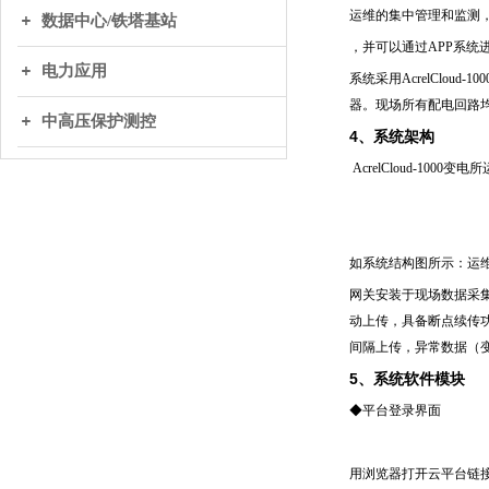
运维的集中管理和监测
数据中心/铁塔基站
，并可以通过APP系统
电力应用
系统采用AcrelClo
器。现场所有配电回路
中高压保护测控
4、系统架构
AcrelCloud-1
如系统结构图所示：运
网关安装于现场数据采
动上传，具备断点续传
间隔上传，异常数据（变
5、系统软件模块
◆平台登录界面
用浏览器打开云平台链