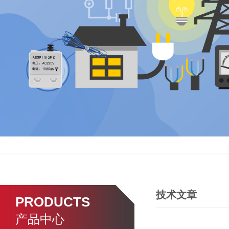
技术文章
PRODUCTS
产品中心