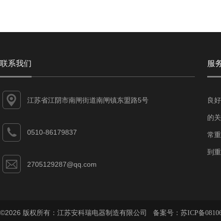
联系我们
服
江苏省江阴市南闸街道南闸镇东盟路5号
良好
的关
0510-86179837
常重
到重
2705129287@qq.com
©2026 版权所有：江苏安科瑞电器制造有限公司 备案号：
苏ICP备08106