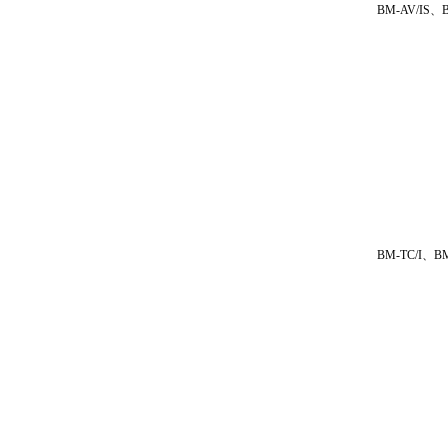
BM-AV/IS、
BM-TC/I