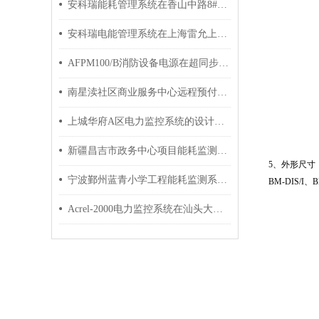
安科瑞能耗管理系统在香山中路8#地块的应用
安科瑞电能管理系统在上海雷允上药业有限公司的应用
AFPM100/B消防设备电源在超同步智能装备产业园项目的应用
南星渎社区商业服务中心远程预付费电能管理系统
上城华府A区电力监控系统的设计及应用
新疆昌吉市政务中心项目能耗监测系统的研究应用
5、外形尺寸
宁波鄞州蓝青小学工程能耗监测系统的设计与应用
BM-DIS/I、
Acrel-2000电力监控系统在汕头大学新体育中心项目的应用