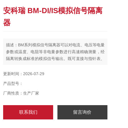
安科瑞 BM-DI/IS模拟信号隔离
器
描述：BM系列模拟信号隔离器可以对电流、电压等电量
参数或温度、电阻等非电量参数进行高速精确测量，经
隔离转换成标准的模拟信号输出。既可直接与指针表、
数显表相接，也可以与自控仪表（如PLC）、各种A/D转
换器以及计算机系统配接，广泛应用于电力、铁路、石
更新时间：2026-07-29
化、冶金、化工、食品、仓储等行业的自动化系统中，
产品型号：
是一种具有高性价比的产品。安科瑞 BM-DI/IS模拟信号
隔离器
厂商性质：生产厂家
联系我们
留言询价