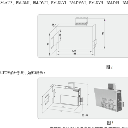
BM-AI/IS、BM-DI/II、BM-DV/II、BM-DI/VI、BM-DV/VI、BM-DV/J、BM-DI
、BM-TC/V的外形尺寸如图3所示：