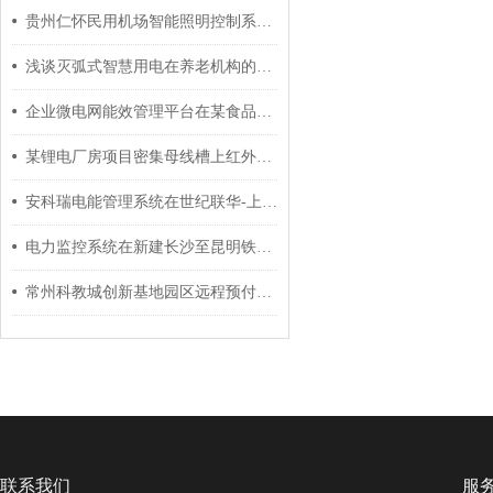
贵州仁怀民用机场智能照明控制系统的设计与应用
浅谈灭弧式智慧用电在养老机构的应用 安科瑞 许敏
企业微电网能效管理平台在某食品加工厂35kV变电站应用
某锂电厂房项目密集母线槽上红外测温方案 安科瑞 许敏
安科瑞电能管理系统在世纪联华-上海国和路店的应用
电力监控系统在新建长沙至昆明铁路客运专线贵州段项目的应用
常州科教城创新基地园区远程预付费电能管理系统的设计与应用
联系我们
服