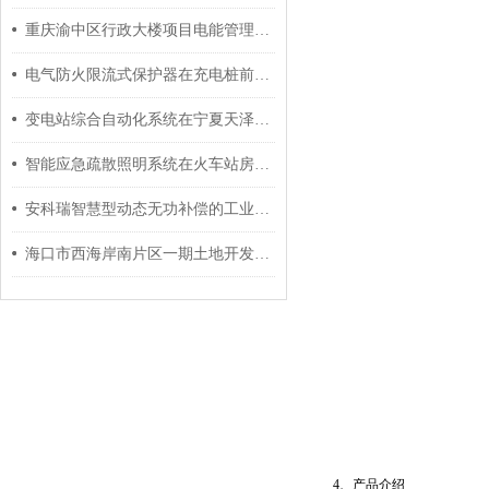
重庆渝中区行政大楼项目电能管理系统的设计与应用
电气防火限流式保护器在充电桩前端的应用 安科瑞 许敏
变电站综合自动化系统在宁夏天泽新材料科技有限公司的应用
智能应急疏散照明系统在火车站房设计中的选型应用2
安科瑞智慧型动态无功补偿的工业应用介绍 安科瑞 许敏
海口市西海岸南片区一期土地开发安置房电气火灾监控系统项目中的应用
4、产品介绍