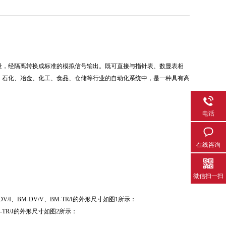
量，经隔离转换成标准的模拟信号输出。既可直接与指针表、数显表相
路、石化、冶金、化工、食品、仓储等行业的自动化系统中，是一种具有高
电话
在线咨询
微信扫一扫
I、BM-DV/I、BM-DV/V、BM-TR/I的外形尺寸如图1所示：
/J、BM-TR/J的外形尺寸如图2所示：