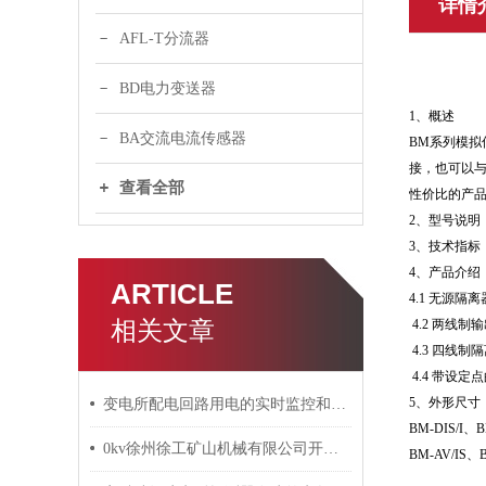
详情
AFL-T分流器
BD电力变送器
1、概述
BA交流电流传感器
BM系列模
接，也可以与
查看全部
性价比的产
2、型号说明
3、技术指标
4、产品介绍
ARTICLE
4.1 无源隔离
相关文章
4.2 两线
4.3 四线制
4.4 带设定
5、外形尺寸
变电所配电回路用电的实时监控和电能管理
BM-DIS/I、
0kv徐州徐工矿山机械有限公司开闭所工程电力监控系统的设计与应用
BM-AV/IS、