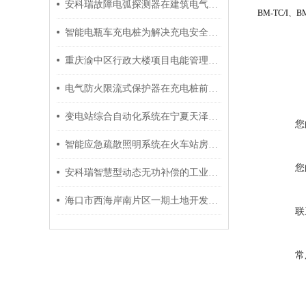
安科瑞故障电弧探测器在建筑电气的设计与应用 安科瑞 许敏
BM-TC/I
智能电瓶车充电桩为解决充电安全隐患提供解决方案
重庆渝中区行政大楼项目电能管理系统的设计与应用
电气防火限流式保护器在充电桩前端的应用 安科瑞 许敏
变电站综合自动化系统在宁夏天泽新材料科技有限公司的应用
您
智能应急疏散照明系统在火车站房设计中的选型应用2
您
安科瑞智慧型动态无功补偿的工业应用介绍 安科瑞 许敏
海口市西海岸南片区一期土地开发安置房电气火灾监控系统项目中的应用
联
常