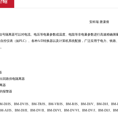
介绍
安科瑞 唐潇倩
拟信号隔离器可以对电流、电压等电量参数或温度、电阻等非电量参数进行高速精确测
自控仪表（如PLC）、各种A/D转换器以及计算机系统配接，广泛应用于电力、铁
品。
器
制输出回路供电隔离器
隔离器
点的报警器
BM-DI/IS、BM-DV/IS、BM-TR/IS、BM-VR/IS、BM-R/IS、BM-DI/V、BM-DI/
BM-AI/IS、BM-DI/II、BM-DV/II、BM-DI/VI、BM-DV/VI、BM-DV/J、BM-DI