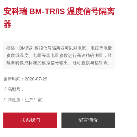
安科瑞 BM-TR/IS 温度信号隔离
器
描述：BM系列模拟信号隔离器可以对电流、电压等电量
参数或温度、电阻等非电量参数进行高速精确测量，经
隔离转换成标准的模拟信号输出。既可直接与指针表、
数显表相接，也可以与自控仪表（如PLC）、各种A/D转
换器以及计算机系统配接，广泛应用于电力、铁路、石
更新时间：2026-07-29
化、冶金、化工、食品、仓储等行业的自动化系统中，
产品型号：
是一种具有高性价比的产品。安科瑞 BM-TR/IS 温度信
号隔离器
厂商性质：生产厂家
联系我们
留言询价