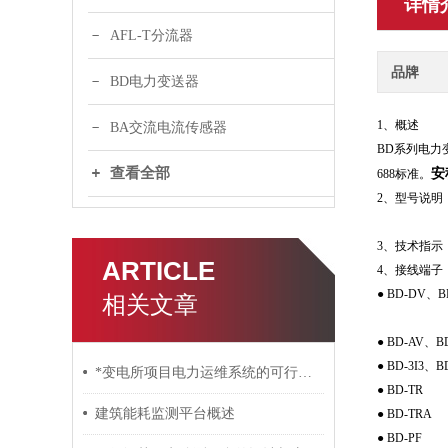
详情
AFL-T分流器
品牌
BD电力变送器
1、概述
BA交流电流传感器
BD系列电力
查看全部
安
688标准。
2、型号说明
3、技术指示
ARTICLE
4、接线端子
● BD-DV、B
相关文章
● BD-AV、B
● BD-3I3、B
*变电所项目电力运维系统的可行性分析报告
● BD-TR
建筑能耗监测平台概述
● BD-TRA
● BD-PF