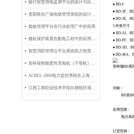
银行智慧用电监测平台的设计与应用 安科瑞 许敏
● BD-F
● BD-3P、BD
贵阳联合广场电能管理系统的设计及应用
● BD-3E、B
5 外形尺寸
能效管理平台在污水处理厂中的应用
● BD-AI、
微机保护装置在配电工程中的应用 安科瑞 许敏
● BD-PF、
● BD-3I3
智慧消防管理云平台系统助力智慧城市的发展
● BD-4EA、
安科瑞智能柔性充电机（子母机）：轻量化建站的破局利器
安科瑞BD系
ACREL-2000电力监控系统在上海大世界保护修缮工程项目中的应用
江西工商职业技术学院向塘校区项目远程预付费电能管理系统的设计与应用
功能：
BD系
应用范围：
电力系
订货范例：