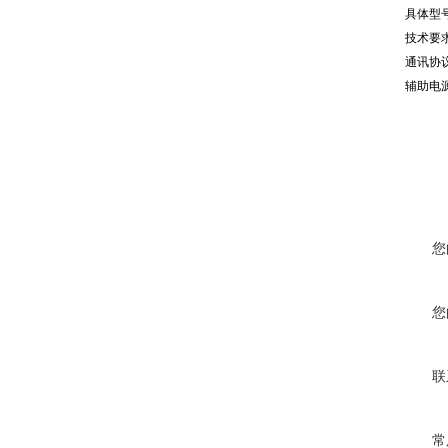
具体型号
技术要求
通讯协
辅助电源
您
您
联
常