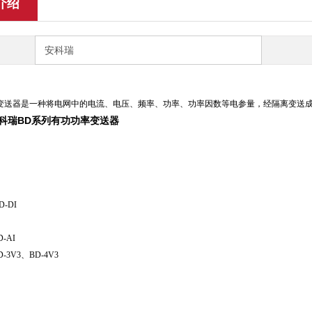
介绍
安科瑞
变送器是一种将电网中的电流、电压、频率、功率、功率因数等电参量，经隔离变送成线性的直
科瑞BD系列有功功率变送器
D-DI
D-AI
D-3V3、BD-4V3