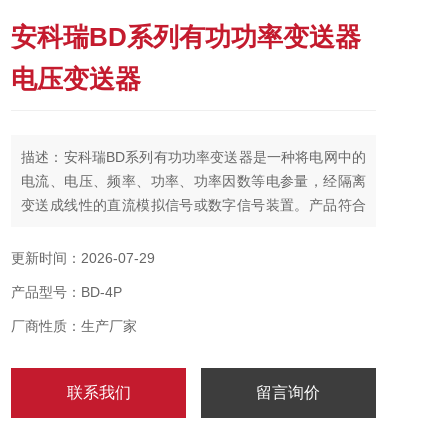
安科瑞BD系列有功功率变送器
电压变送器
描述：安科瑞BD系列有功功率变送器是一种将电网中的
电流、电压、频率、功率、功率因数等电参量，经隔离
变送成线性的直流模拟信号或数字信号装置。产品符合
GB/T13850-1998、IEC-688标准。安科瑞 BD-4P 有功
功率变送器 包邮
更新时间：2026-07-29
产品型号：BD-4P
厂商性质：生产厂家
联系我们
留言询价