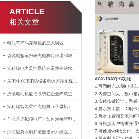
ARTICLE
相关文章
电瓶车扫码充电桩的三大误区
说说电瓶车扫码充电桩对环境和城市可持续发展的影响
安科瑞电力监控系统在常熟中法水务有限公司的设计与应用
ACX-10AY(H)功能
AFPM100/B消防设备电源监控系统在南昌万达茂的应用
1.可同时充10辆电瓶车
2.内部空间大，投币
浅谈电动机监控系统在企业降碳过程中的作用 安科瑞 许敏
3.实体按键设计，手
安科瑞智能柔性充电机（子母机）：轻量化建站的破局利器
4.显示投币数、IC刷卡
5.每次扣费和充电时
什么是虚拟拟电厂？如何对接新型电力微电网管理系统？安科瑞 许敏
6.可根据客户需求开
7.可使用wei信支付
消防应急照明和疏散指示系统在工业建筑项目上的应用介绍
8.具有断电记忆功能