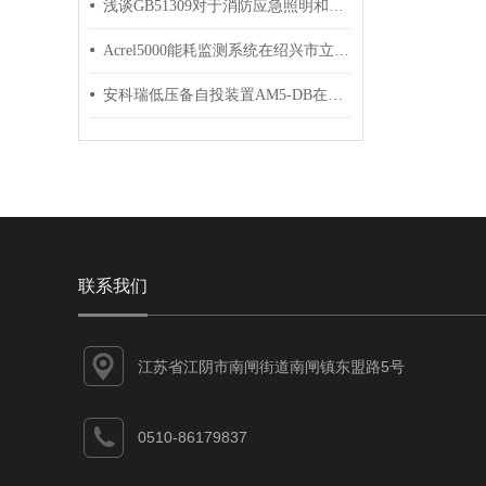
浅谈GB51309对于消防应急照明和疏散指示系统应用中的影响
Acrel5000能耗监测系统在绍兴市立医院的应用
安科瑞低压备自投装置AM5-DB在某发电机组供电切换中的应用
联系我们
江苏省江阴市南闸街道南闸镇东盟路5号
0510-86179837