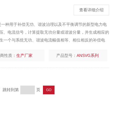
查看详细介绍
器是一种用于补偿无功、谐波治理以及不平衡调节的新型电力电
压、电流信号，计算提取无功分量或谐波分量，并生成相应的
生一个与系统无功、谐波电流幅值相等、相位相反的补偿电
，达到无功补偿或谐波治理的目的。
厂商性质：
生产厂家
产品型号：
ANSVG系列
页 跳转到第
页