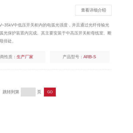
查看详细介绍
4kV~35kV中低压开关柜内的电弧光强度，并且通过光纤传输光
在弧光保护装置内完成。其主要安装于中高压开关柜母线室、断
母排处。
厂商性质：
生产厂家
产品型号：
ARB-S
页 跳转到第
页