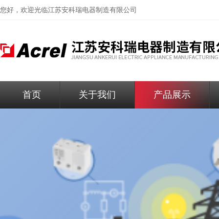
您好，欢迎光临
江苏安科瑞电器制造有限公司
首页
关于我们
产品展示