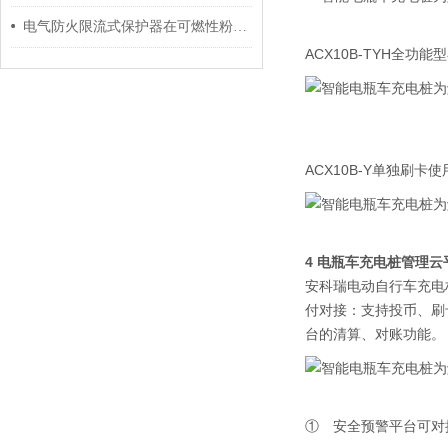
电气防火限流式保护器在可燃性粉尘危险场所的应用
ACX10B-TYH全功
ACX10B-Y单独刷
4 电瓶车充电桩管理云
安科瑞电动自行车充电
付对接：支持投币、刷
台的清算、对账功能。
① 安全预警平台可对