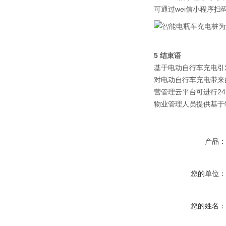
可通过wei信小程序
5 结束语
基于电动自行车充电引
对电动自行车充电带来
营管理云平台可进行2
物业管理人员提供基于
产品
您的单位
您的姓名