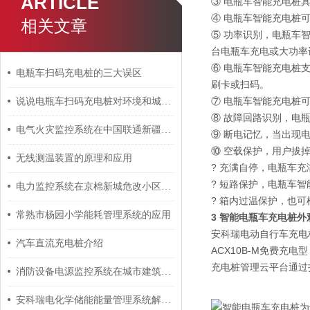
ARTICLE
③ 电瓶车智能充电桩
④ 电瓶车智能充电桩
相关文章
⑤ 功率识别，电瓶车
台电瓶车充电或大功率
⑥ 电瓶车智能充电桩
电瓶车扫码充电桩的三大误区
刷卡或扫码。
⑦ 电瓶车智能充电桩
说说电瓶车扫码充电桩对环境和城市可持续发展的影响
⑧ 故障回路识别，电
电气火灾监控系统在中国联通新疆分公司机房楼项目的应用
⑨ 断电记忆，当出现
⑩ 空载保护，用户拔
无线测温装置的原理和应用
? 充满自停，电瓶车
? 短路保护，电瓶车
电力监控系统在京棉新城危改小区A1区非配套公建项目中的应用
? 箱内过温保护，也
常熟市杨园小学能耗管理系统的应用
3 智能电瓶车充电桩外
安科瑞电动自行车充电桩有
汽车直流充电桩介绍
ACX10B-M免费充
充电桩管理云平台通过
消防设备电源监控系统在城市建筑中的应用 安科瑞 许敏
安科瑞电化学储能能量管理系统解决方案