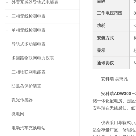
品牌
外置互感器导轨式电能表
工作电压范围
三相无线检测电表
功耗
单相无线检测电表
安装方式
导轨式多功能电表
显示
多回路物联网电力仪表
通讯协议
三相物联网电能表
安科瑞 吴琦凡
防孤岛保护装置
安科瑞
ADW300
三
弧光传感器
储一体化配电房、园区
安科瑞在无线感知、低
微电网
仪表采用导轨式小型
电动汽车充换电站
适合存量厂区、储能站