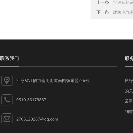
上一条：
宁波鄞州
下一条：
建筑电气
联系我们
服
江苏省江阴市南闸街道南闸镇东盟路5号
良好
的关
0510-86179837
常重
到重
2705129287@qq.com