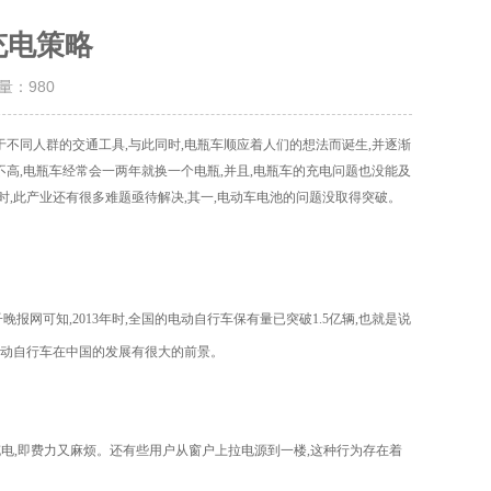
充电策略
击量：
980
于不同人群的交通工具,与此同时,电瓶车顺应着人们的想法而诞生,并逐渐
不高,电瓶车经常会一两年就换一个电瓶,并且,电瓶车的充电问题也没能及
时,此产业还有很多难题亟待解决,其一,电动车电池的问题没取得突破。
网可知,2013年时,全国的电动自行车保有量已突破1.5亿辆,也就是说
是电动自行车在中国的发展有很大的前景。
充电,即费力又麻烦。还有些用户从窗户上拉电源到一楼,这种行为存在着