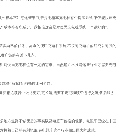
户,根本不注意这些细节,若是电瓶车充电桩有个提示系统,不仅能快速充
的生产成本将有所减少。我相信这会是对便民充电桩系统一个很好的*。
要落实自己的任务。如今的便民充电桩系统,不仅对充电桩的研究以对其的
,推广策略有以下几点。
很多,对便民充电桩也有一定的需求。当然也并不只是这些行业才需要充电
金或将他们赚到的钱按比例分红。
,要想这项行业做得更好,更长远,需要不定期和顾客进行交流,售后服务
很多地方道路不够便捷的事实以及电瓶车价格的低廉。电瓶车已经在中国
发挥着自己的有利地形,在电瓶车这个行业做出巨大的成就。