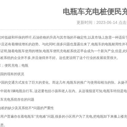
电瓶车充电桩便民
更新时间：2023-06-14 点
们对低碳和环保的呼吁,石油价格的升高与其市场的不确定性,以及市场上急需一种适应
并且还有着继续增长的趋势。与此同时,很多问题也显露出来了,电瓶车的电瓶耐用性并
证明,随着电瓶车使用的增加,电瓶车便民充电桩系统迟早会成为一个新兴产业,但是,此
桩系统的企业并不多,并且做得并不好。这也更说明了这个行业的发展前景很大。
车；便民充电；电瓶
我国的现有的状况
中国的交通方式发生了巨大的变化。而这几年,电瓶车的推广与使用却相当的快。从扬子晚报
人中就有1辆电瓶自行车, 这还要包括小孩和老人在内。从这项报道可知,电瓶车特别
瓶车充电系统存在的问题
充电桩的缺少及其系统不*问题的严重性
用户普遍存在着电瓶车“充电难"问题,很多的小区用户为了充电,把电瓶卸下来搬上楼
隐患。