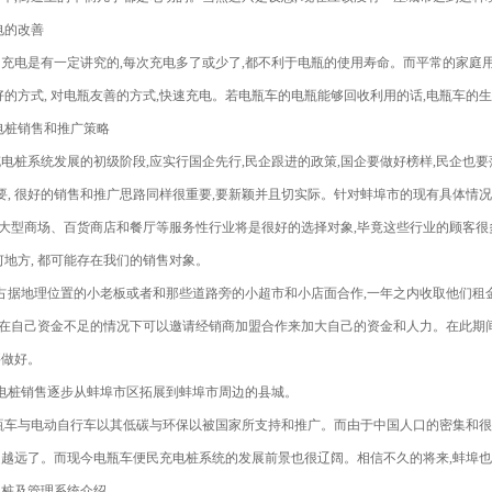
电的改善
充电是有一定讲究的,每次充电多了或少了,都不利于电瓶的使用寿命。而平常的家庭用
好的方式, 对电瓶友善的方式,快速充电。若电瓶车的电瓶能够回收利用的话,电瓶车
充电桩销售和推广策略
电桩系统发展的初级阶段,应实行国企先行,民企跟进的政策,国企要做好榜样,民企也
要, 很好的销售和推广思路同样很重要,要新颖并且切实际。针对蚌埠市的现有具体情况
,大型商场、百货商店和餐厅等服务性行业将是很好的选择对象,毕竟这些行业的顾客
何地方, 都可能存在我们的销售对象。
占据地理位置的小老板或者和那些道路旁的小超市和小店面合作,一年之内收取他们租
,在自己资金不足的情况下可以邀请经销商加盟合作来加大自己的资金和人力。在此期间
要做好。
电桩销售逐步从蚌埠市区拓展到蚌埠市周边的县城。
电瓶车与电动自行车以其低碳与环保以被国家所支持和推广。而由于中国人口的密集和
越远了。而现今电瓶车便民充电桩系统的发展前景也很辽阔。相信不久的将来,蚌埠也
电桩及管理系统介绍