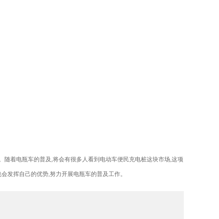
流。随着电瓶车的普及,将会有很多人看到电动车便民充电桩这块市场,这项
也会发挥自己的优势,努力开展电瓶车的普及工作。