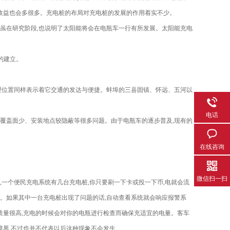
信收益也会多很多。充电桩的布局对充电桩的发展的作用着实不少。
虽在研究阶段,也说明了太阳能将会在电瓶车一行有所发展。太阳能充电
的建立。
理位置同样表示着它交通的发达与便捷。蚌埠的三县固镇、怀远、五河以
电话
着覆盖面少、安装地点较隐蔽等很多问题。由于电瓶车的逐步普及,现有的
在线咨询
微信扫一扫
一个便民充电系统有几台充电桩,你只要刷一下卡或投一下币,电就会流
智能。如果其中一台充电桩出现了问题的话,自动查看系统就会响应报警系
质量很高,充电的时候会对你的电瓶进行检查而确保充适宜的电量。客车
境界,不过也并不代表以后这种现象不会发生。