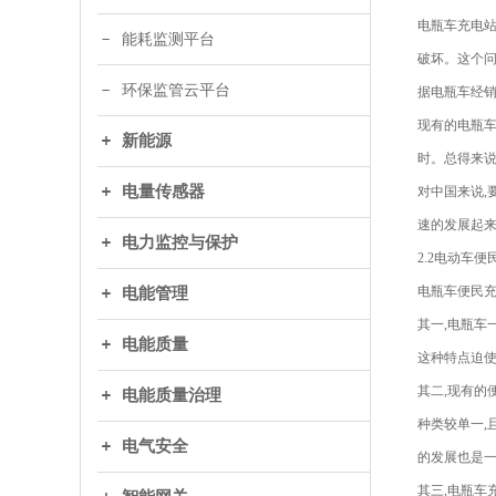
电瓶车充电站
能耗监测平台
破坏。这个问
环保监管云平台
据电瓶车经销
现有的电瓶车
新能源
时。总得来说
电量传感器
对中国来说,
速的发展起来
电力监控与保护
2.2电动车
电瓶车便民充
电能管理
其一,电瓶车
电能质量
这种特点迫使
其二,现有的
电能质量治理
种类较单一,
电气安全
的发展也是
其三,电瓶车