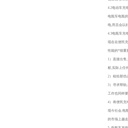
4.2电动车充
电瓶车电瓶的
电,而且会以
4.3电瓶车
现在在便民充
性能的*很重
1）直接出售
桩,实际上任
2）租给那些
3）寻求帮助
工作也同样
4）将便民充
现今社会,
的市场上越走
5 电瓶车充