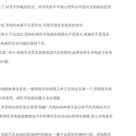
去了,却充不到电的状况。而市民的不平衡心理常会导致对充电桩的恶意
命,充电时如果不注意安全,可能导致安全隐患的发生。
很大,不仅如此,现有的便民充电桩的规模也不是很大,维修也不是很及
充电桩的安全问题的基础下的。
器",现今,电瓶车还受其他新能源汽车的影响,如果电瓶车充电桩没有迅
的问题。
储能效果会变差,一般电瓶车的电瓶几年之后就会在换一个,而电瓶车的
动车的使用。便民充电桩的建立迫在眉睫。
 其充电站的安装位置很“隐蔽",充电站的种类大多以投币式充电站为主,
如果便民充电桩能像燃油汽车和摩托车的加油站那样的规模,那么对电瓶车
。传统汽车加油站加油的时间较短,一般不会影响车辆的行程。而电瓶车