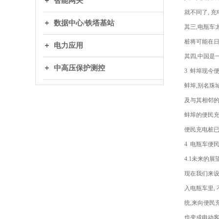
智能网关
就不同了, 
数据中心/铁塔基站
其三,电瓶车
桩将可能在
电力应用
其四,中国是
中高压保护测控
3 蚌埠现今
蚌埠,别名珠
及与其相邻的
蚌埠的便民充
便民充电桩
4 电瓶车便
4.1未来的展
现在我们来设
入电瓶车里,
统,来向便民
也变成电动客