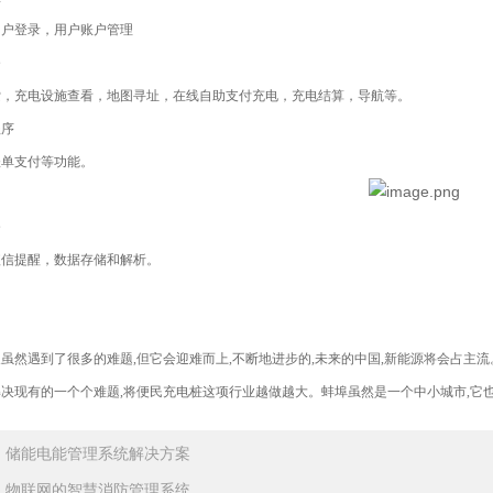
用户登录，用户账户管理
务
索，充电设施查看，地图寻址，在线自助支付充电，充电结算，导航等。
程序
账单支付等功能。
务
短信提醒，数据存储和解析。
虽然遇到了很多的难题,但它会迎难而上,不断地进步的,未来的中国,新能源将会占主
决现有的一个个难题,将便民充电桩这项行业越做越大。蚌埠虽然是一个中小城市,它
：
储能电能管理系统解决方案
：
物联网的智慧消防管理系统