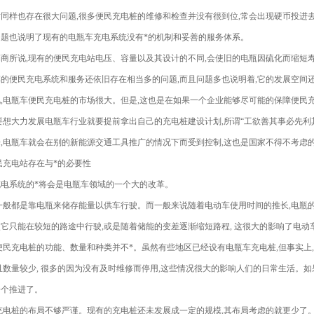
同样也存在很大问题,很多便民充电桩的维修和检查并没有很到位,常会出现硬币投进
题也说明了现有的电瓶车充电系统没有*的机制和妥善的服务体系。
商所说,现有的便民充电站电压、容量以及其设计的不同,会使旧的电瓶因硫化而缩短寿
的便民充电系统和服务还依旧存在相当多的问题,而且问题多也说明着,它的发展空间还
,电瓶车便民充电桩的市场很大。但是,这也是在如果一个企业能够尽可能的保障便民
要想大力发展电瓶车行业就要提前拿出自己的充电桩建设计划,所谓“工欲善其事必先利其
,电瓶车就会在别的新能源交通工具推广的情况下而受到控制,这也是国家不得不考虑
便民充电站存在与*的必要性
电系统的*将会是电瓶车领域的一个大的改革。
一般都是靠电瓶来储存能量以供车行驶。而一般来说随着电动车使用时间的推长,电瓶的
它只能在较短的路途中行驶,或是随着储能的变差逐渐缩短路程, 这很大的影响了电
便民充电桩的功能、数量和种类并不*。虽然有些地区已经设有电瓶车充电桩,但事实上,
且数量较少, 很多的因为没有及时维修而停用,这些情况很大的影响人们的日常生活。
一个推进了。
充电桩的布局不够严谨。现有的充电桩还未发展成一定的规模,其布局考虑的就更少了