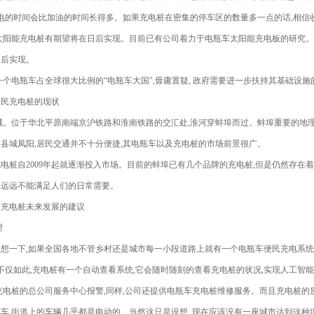
充电的时间会比加油的时间长得多。如果充电桩在密集的停车区的数量多一点的话,相
太阳能充电桩有期望将在日后实现。目前已有公司着力于电瓶车太阳能充电板的研究。
日后实现。
一个电瓶车占全球很大比例的“电瓶车大国",毋庸置疑, 政府需要进一步扶持其基础设施
便民充电桩的现状
城。位于华北平原南端京沪铁路和淮南铁路的交汇处,淮河穿蚌埠而过。蚌埠重要的地
县城凤阳,居民交通并不十分便捷,其电瓶车以及充电桩的市场前景很广。
电桩自2009年起就逐渐投入市场。目前的蚌埠已有几个品牌的充电桩,但是仍然存在
已远远不能满足人们的日常需要。
民充电桩未来发展的建议
望
想一下,如果全国各地不管乡村还是城市每一小段道路上就有一个电瓶车便民充电系统,
 不仅如此,充电桩有一个自动查看系统,它会随时随刻的查看充电桩的状况,实现人工
充电桩的总公司服务中心报警,同样,公司还提供电瓶车充电桩维修服务。而且充电桩的
车,街道上的车辆几乎都是电动的。当然这只是设想, 现在应该没有一座城市达到这种