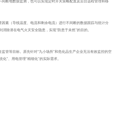
不间断地数据监测，也可以实现定时开关策略配置及后台远程管理和移
要因素（导线温度、电流和剩余电流）进行不间断的数据跟踪与统计分
到消除潜在电气火灾安全隐患，实现“防患于未然"的目的。
监管等目标。原先针对“九小场所"和危化品生产企业无法有效监控的空
统化"、用电管理“精细化"的实际需求。