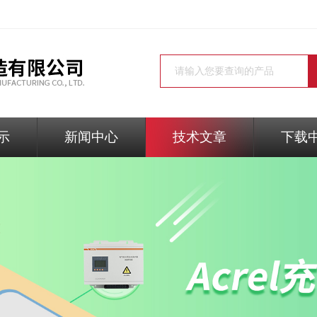
示
新闻中心
技术文章
下载