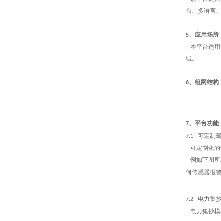
台、多语言
、应用场所
5
本平台适用
域。
、组网结构
6
、平台功能
7
可定制
7.1
可定制化的
例如下图所
何传感器报
电力集
7.2
电力集抄模