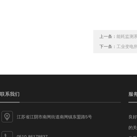
上一条：
能耗监测
下一条：
工业变电
联系我们
服
江苏省江阴市南闸街道南闸镇东盟路5号
良好
的关
0510-86179837