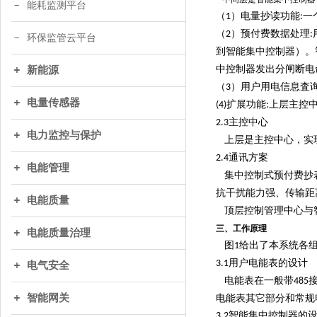
能耗监测平台
（
）电量抄读功能
一
1
:
（
）预付费数据处理
2
:
环保监管云平台
到智能集中控制器）。
中控制器发出分闸断电
新能源
（
）用户用电信息査
3
电量传感器
扩展功能
上层主控
(4)
:
主控中心
2.3
电力监控与保护
上层是主控中心，实现
通讯方案
2.4
电能管理
集中控制式预付费抄表
抗干扰能力强、传输距
电能质量
顶层控制管理中心与
三、工作原理
电能质量治理
图
给出了本系统各
1
用户电能表的设计
3.1
电气安全
电能表在一般带
485
智能网关
电能表其它部分和常规
智能集中控制器的
3.2