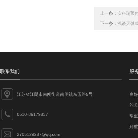
上一条：
安科瑞预
下一条：
浅谈灭弧式
联系我们
服
江苏省江阴市南闸街道南闸镇东盟路5号
良好
的关
0510-86179837
常重
到重
2705129287@qq.com