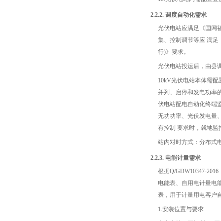
2.2.2. 调度自动化需求
光伏电站应满足《国网福
集、控制调节等应 满足《
行)》要求。
光伏电站投运后，由县
10kV光伏电站本体需
并列、启停和发电功率
伏电站配电自动化终端监
无功功率、光伏发电量
有控制 要求时，就地
站内对时方式：分布式电
2.2.3. 电能计量需求
根据Q/GDW1034
电能表、自用电计量电
表，用于计量用电客户
1.安装位置与要求