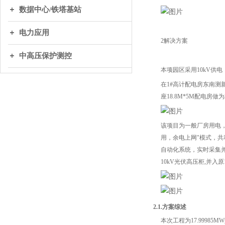
数据中心/铁塔基站
电力应用
2解决方案
中高压保护测控
本项园区采用10kV供电，电
在1#高计配电房东南测新
座18.8M*5M配电房
该项目为一般厂房用电，
用，余电上网"模式，
自动化系统，实时采集并
10kV光伏高压柜,并入原
2.1.方案综述
本次工程为17.9998