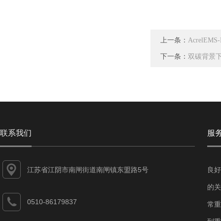
上一条：
Acrel
下一条：
双碳背景
联系我们
服
江苏省江阴市南闸街道南闸镇东盟路5号
良好
的关
0510-86179837
常重