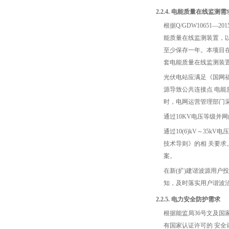
2.2.4. 电能质量在线监测需
根据Q/GDW10651—
能质量在线监测装置，
至少保存一年。本项目在丰
套电能质量在线监测装
光伏电站应满足《国网福
源导致公共连接点 电
时，电网运营管理部门
通过10KV电压等级并
通过10(6)kV～35
技术导则》的相 关要
案。
在新(扩)建谐波源用
知，及时落实用户谐波
2.2.5. 电力安全防护需求
根据能监局36号文及国
有国家认证许可的 安