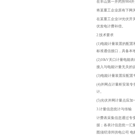
在丰山第一开闭所904
将某重工企业原有下网
在某重工企业1#光伏开关
伏发电计费补偿。
2.技术要求
(1)电能计量装置的配置
标准通信接口，具备本地
(2)10kV关口计量电
接入与电能计量无关的
(3)电能计量装置应配
(4)并网点计量柜安装
计。
(5)光伏并网计量点应
3.计量信息统计与传输
计费表采集信息通过专变
据；各表计信息统一汇集
图须经漳州供电公司 