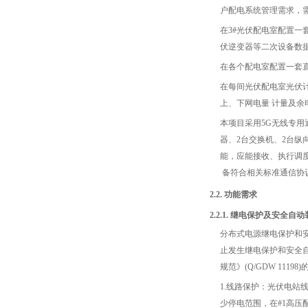
户配电系统管理需求，
在3#光伏配电室配置一
伏逆变器等二次设备数
在各个配电室配置一套直
在每间光伏配电室光伏
上、下网电量 计量及
本项目采用5G无线专用
器、2台交换机、2台纵
能，应能接收、执行调
备符合相关标准通信协
2.2. 功能需求
2.2.1. 继电保护及安全自
分布式电源继电保护和
止发生继电保护和安全自
规范》(Q/GDW 11198
1.线路保护：光伏电
少停电范围，在#1高压配