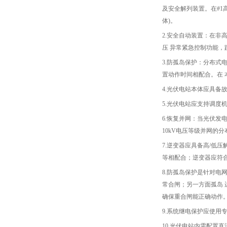
及安全解列装置。在#1高
体)。
2.安全自动装置：在非高
压 异常紧急控制功能，
3.防孤岛保护：分布式
置动作时间相配合。在
4.光伏电站本体应具备
5.光伏电站应支持调度
6.恢复并网：当光伏
10kV电压等级并网的
7.逆变器应具备高/低
等相配合；逆变器应符合
8.防孤岛保护是针对
常合闸；另一方面孤岛
确保重合闸能正确动作
9.系统继电保护应使用
10.光伏电站内需配置