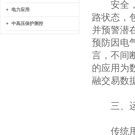
安全，始
电力应用
路状态，
中高压保护测控
并预警潜
预防因电
言，不间
的应用为
融交易数
三、运
传统用电