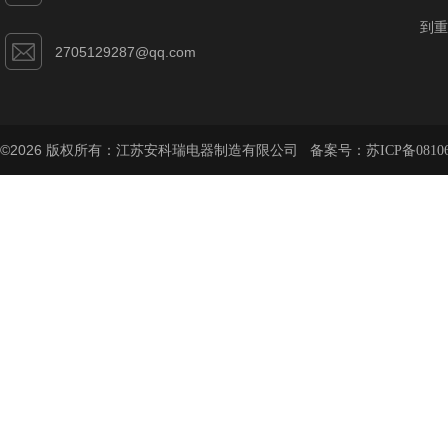
到重
2705129287@qq.com
©2026 版权所有：江苏安科瑞电器制造有限公司 备案号：
苏ICP备08106