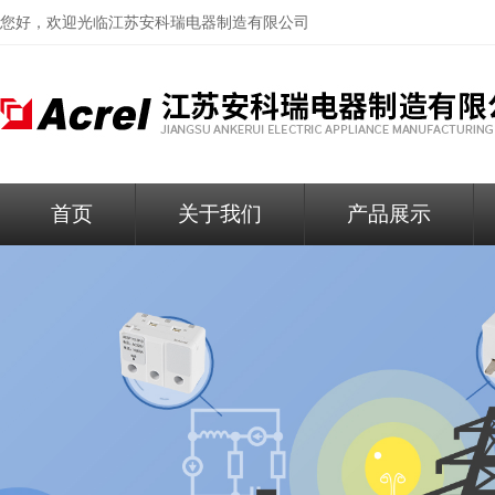
您好，欢迎光临
江苏安科瑞电器制造有限公司
首页
关于我们
产品展示