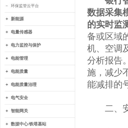
银行
环保监管云平台
数据采集
新能源
的实时监
电量传感器
备或区域
电力监控与保护
机、空调
分析报告
电能管理
施，减少
电能质量
能减排的
电能质量治理
电气安全
二、安
智能网关
数据中心/铁塔基站