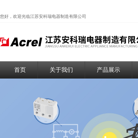
您好，欢迎光临
江苏安科瑞电器制造有限公司
首页
关于我们
产品展示