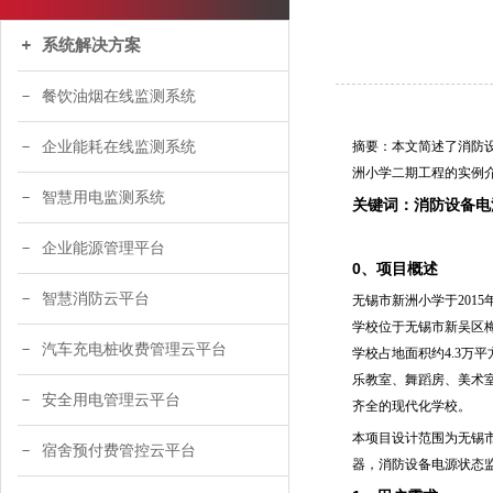
系统解决方案
餐饮油烟在线监测系统
企业能耗在线监测系统
摘要：本文简述了消防
洲小学二期工程的实例
智慧用电监测系统
关键词：消防设备电源
企业能源管理平台
0、项目概述
智慧消防云平台
无锡市新洲小学于201
学校位于无锡市新吴区
汽车充电桩收费管理云平台
学校占地面积约4.3万
乐教室、舞蹈房、美术
安全用电管理云平台
齐全的现代化学校。
本项目设计范围为无锡
宿舍预付费管控云平台
器，消防设备电源状态