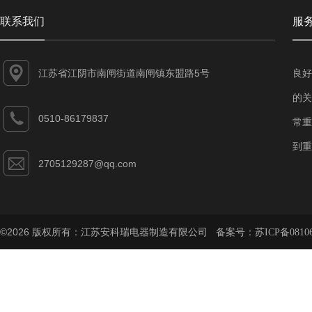
联系我们
服
江苏省江阴市南闸街道南闸镇东盟路5号
良好
的关
0510-86179837
常重
到重
2705129287@qq.com
©2026 版权所有：江苏安科瑞电器制造有限公司 备案号：
苏ICP备08106