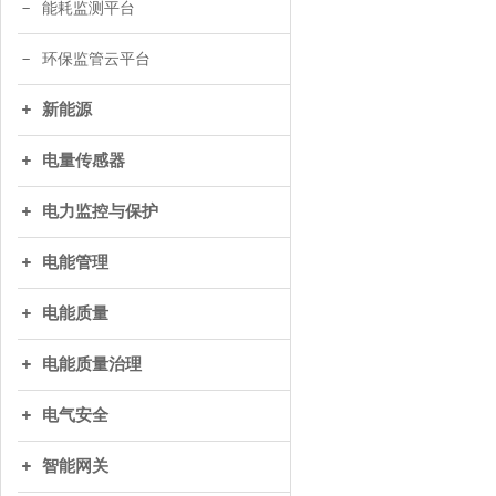
能耗监测平台
环保监管云平台
新能源
电量传感器
电力监控与保护
电能管理
电能质量
电能质量治理
电气安全
智能网关