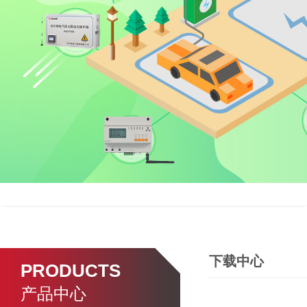
下载中心
PRODUCTS
产品中心