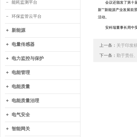
能耗监测平台
会议还颁发了第十届“袁
新”“新能源产业发展前
环保监管云平台
活动。
安科瑞董事长周中受邀
新能源
电量传感器
上一条：
关于印发
下一条：
勤于责任
电力监控与保护
电能管理
电能质量
电能质量治理
电气安全
智能网关