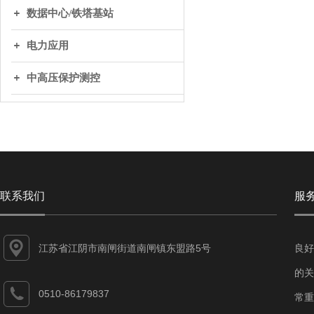
数据中心/铁塔基站
电力应用
中高压保护测控
联系我们
服
江苏省江阴市南闸街道南闸镇东盟路5号
良好
的关
0510-86179837
常重