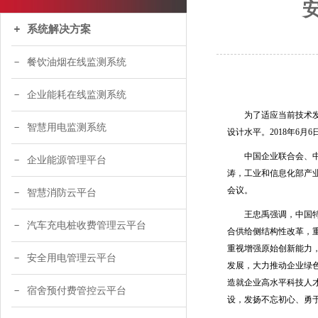
系统解决方案
餐饮油烟在线监测系统
企业能耗在线监测系统
为了适应当前技术发展
智慧用电监测系统
设计水平。2018年6
中国企业联合会、中国
企业能源管理平台
涛，工业和信息化部产
会议。
智慧消防云平台
王忠禹强调，中国特色
汽车充电桩收费管理云平台
合供给侧结构性改革，
重视增强原始创新能力
安全用电管理云平台
发展，大力推动企业绿
造就企业高水平科技人
宿舍预付费管控云平台
设，发扬不忘初心、勇