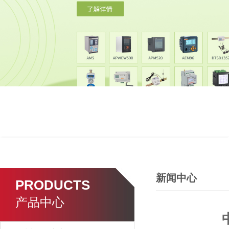
新闻中心
PRODUCTS
产品中心