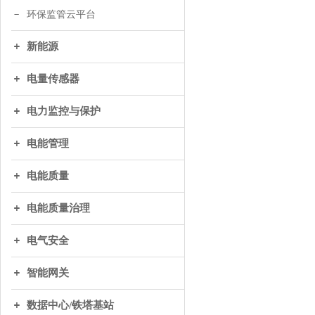
环保监管云平台
新能源
电量传感器
电力监控与保护
电能管理
电能质量
电能质量治理
电气安全
智能网关
数据中心/铁塔基站