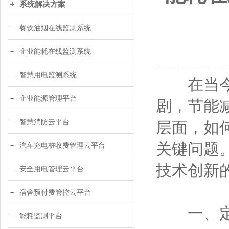
系统解决方案
餐饮油烟在线监测系统
企业能耗在线监测系统
智慧用电监测系统
在当今社
企业能源管理平台
剧，节能
智慧消防云平台
层面，如
关键问题
汽车充电桩收费管理云平台
技术创新
安全用电管理云平台
宿舍预付费管控云平台
一、定
能耗监测平台