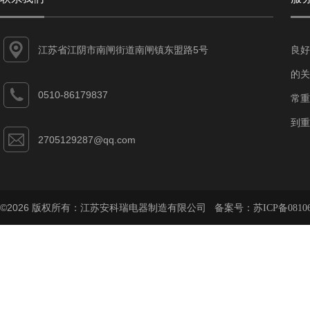
江苏省江阴市南闸街道南闸镇东盟路5号
良好
的关
0510-86179837
常重
到重
2705129287@qq.com
©2026 版权所有：江苏安科瑞电器制造有限公司 备案号：
苏ICP备08106