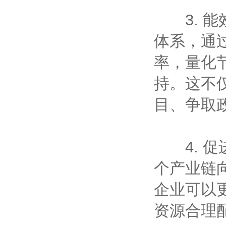
3. 能
体系，通
率，量化
持。这不
目、争取
4. 促
个产业链
企业可以
资源合理