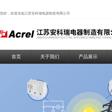
您好，欢迎光临
江苏安科瑞电器制造有限公司
首页
关于我们
产品展示