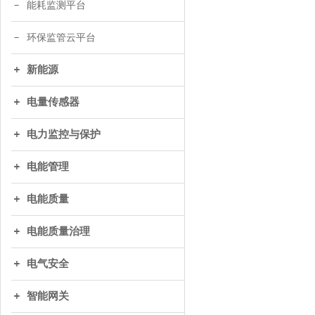
能耗监测平台
环保监管云平台
新能源
电量传感器
电力监控与保护
电能管理
电能质量
电能质量治理
电气安全
智能网关