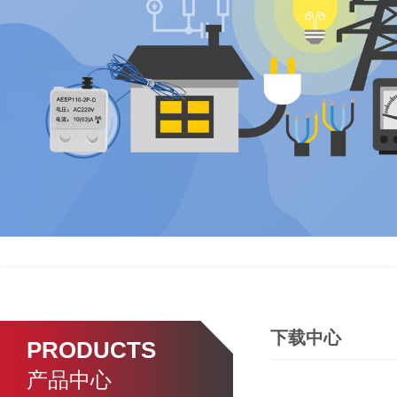
下载中心
PRODUCTS
产品中心