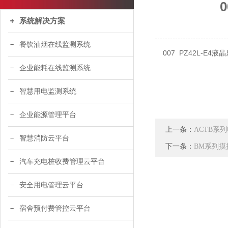
系统解决方案
餐饮油烟在线监测系统
007 PZ42L-E
企业能耗在线监测系统
智慧用电监测系统
企业能源管理平台
上一条：
ACTB系
智慧消防云平台
下一条：
BM系列摸
汽车充电桩收费管理云平台
安全用电管理云平台
宿舍预付费管控云平台