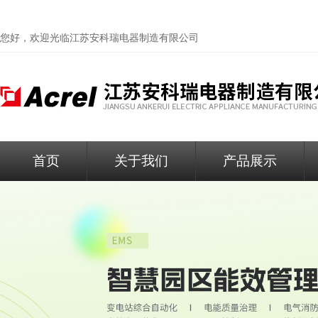
您好，欢迎光临
江苏安科瑞电器制造有限公司
首页
关于我们
产品展示