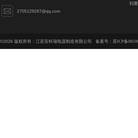
到重
2705129287@qq.com
©2026 版权所有：江苏安科瑞电器制造有限公司 备案号：
苏ICP备08106