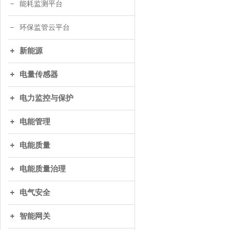
能耗监测平台
环保监管云平台
新能源
电量传感器
电力监控与保护
电能管理
电能质量
电能质量治理
电气安全
智能网关