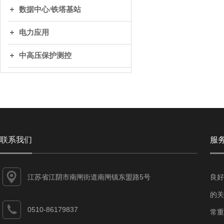
数据中心/铁塔基站
电力应用
中高压保护测控
联系我们
服
江苏省江阴市南闸街道南闸镇东盟路5号
良好
的关
0510-86179837
常重