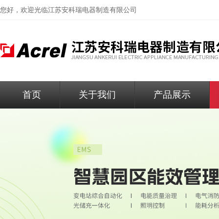
您好，欢迎光临
江苏安科瑞电器制造有限公司
首页
关于我们
产品展示