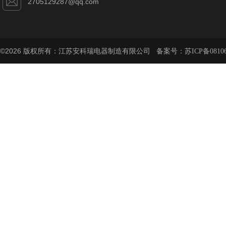
2705129287@qq.com
©2026 版权所有：江苏安科瑞电器制造有限公司 备案号：
苏ICP备08106