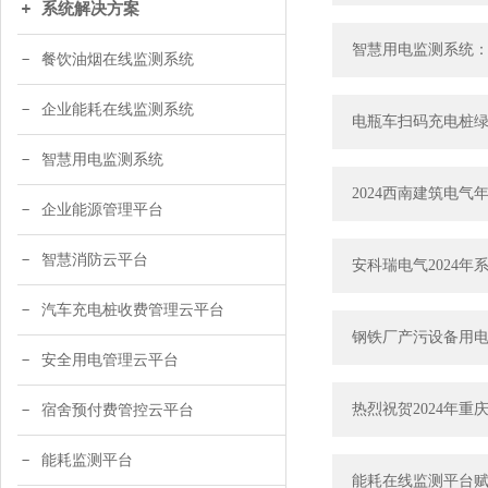
系统解决方案
智慧用电监测系统
餐饮油烟在线监测系统
企业能耗在线监测系统
电瓶车扫码充电桩
智慧用电监测系统
2024西南建筑电
企业能源管理平台
智慧消防云平台
安科瑞电气2024年
汽车充电桩收费管理云平台
钢铁厂产污设备用
安全用电管理云平台
热烈祝贺2024年
宿舍预付费管控云平台
能耗监测平台
能耗在线监测平台